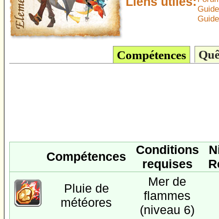
Liens utiles:
Guide
Guide:
Quê
Compétences
Conditions
N
Compétences
requises
R
Mer de
Pluie de
flammes
météores
(niveau 6)