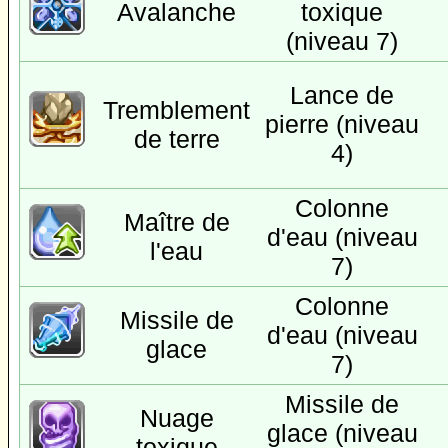
Avalanche
toxique
(niveau 7)
Lance de
Tremblement
pierre (niveau
de terre
4)
Colonne
Maître de
d'eau (niveau
l'eau
7)
Colonne
Missile de
d'eau (niveau
glace
7)
Missile de
Nuage
glace (niveau
toxique