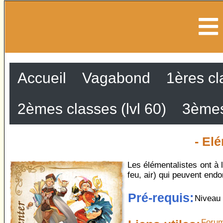
Accueil
Vagabond
1ères cl
2èmes classes (lvl 60)
3èmes
- Elé
Les élémentalistes ont à 
feu, air) qui peuvent en
Pré-requis:
Niveau 
Forum