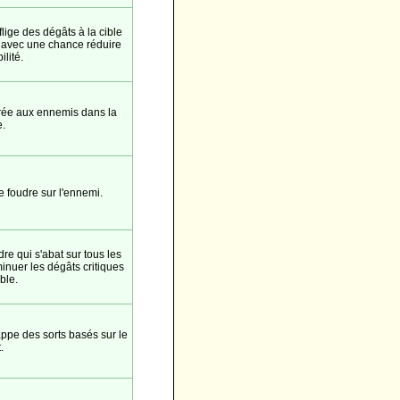
lige des dégâts à la cible
e avec une chance réduire
ilité.
urée aux ennemis dans la
.
e foudre sur l'ennemi.
e qui s'abat sur tous les
inuer les dégâts critiques
ible.
ppe des sorts basés sur le
.