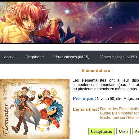
Accueil
Vagabond
1ères classes (lvl 15)
2èmes classes (lvl 60)
- Elémentaliste -
Les élémentalistes ont à leur disp
compétences élémentaires(eau, feu, 
ou plusieurs ennemis en même temps.
Pré-requis:
Niveau 60, être Magicien
Liens utiles:
Forum des Elémentalis
Guide: Bien monter son
Guide: Tout sur l'Eléme
Quête
A
Compétences