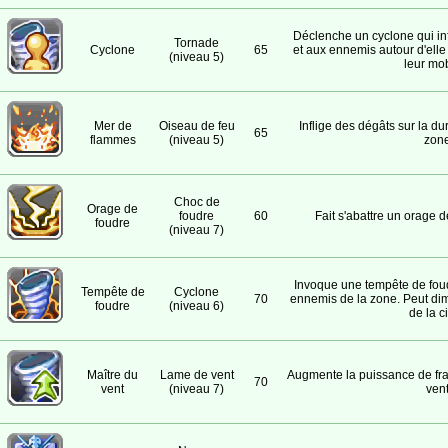
Déclenche un cyclone qui inf
Tornade
Cyclone
65
et aux ennemis autour d'ell
(niveau 5)
leur mob
Mer de
Oiseau de feu
Inflige des dégâts sur la d
65
flammes
(niveau 5)
zone
Choc de
Orage de
foudre
60
Fait s'abattre un orage d
foudre
(niveau 7)
Invoque une tempête de foudr
Tempête de
Cyclone
70
ennemis de la zone. Peut dim
foudre
(niveau 6)
de la c
Maître du
Lame de vent
Augmente la puissance de fra
70
vent
(niveau 7)
vent