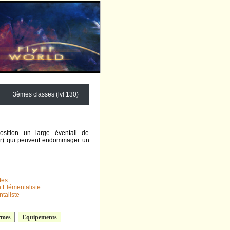
3èmes classes (lvl 130)
osition un large éventail de
air) qui peuvent endommager un
tes
 Elémentaliste
ntaliste
rmes
Equipements