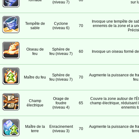
Tornade
60
(niveau 7)
sur lu
Invoque une tempête de sabl
Tempête de
Cyclone
70
ennemis de la zone et a un
sable
(niveau 6)
Précis
Oiseau de
Sphère de
60
Invoque un oiseau formé de 
feu
feu (niveau 7)
Sphère de
Augmente la puissance de fra
Maître du feu
70
feu (niveau 7)
feu
Orage de
Couvre la zone autour de l'É
Champ
foudre
65
champ électrique, réduisant 
électrique
(niveau 4)
ennemis t
Maître de la
Enracinement
Augmente la puissance de fra
70
terre
(niveau 3)
terre