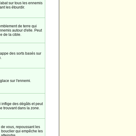
abat sur tous les ennemis
nt les étourdir.
emblement de terre qui
nemis autour d'elle. Peut
e de la cible.
appe des sorts basés sur
u.
 glace sur l'ennemi.
inflige des dégâts et peut
 trouvant dans la zone.
 de vous, repoussant les
 bouclier qui empêche les
atteindre.