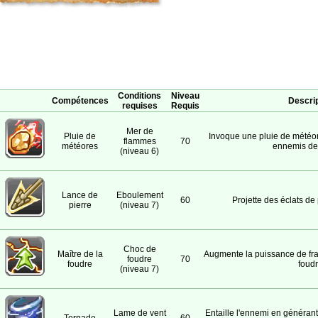
Conditions
Niveau
Compétences
Descrip
requises
Requis
Mer de
Pluie de
Invoque une pluie de météore
flammes
70
météores
ennemis de 
(niveau 6)
Lance de
Eboulement
60
Projette des éclats de 
pierre
(niveau 7)
Choc de
Maître de la
Augmente la puissance de fra
foudre
70
foudre
foudr
(niveau 7)
Lame de vent
Entaille l'ennemi en généran