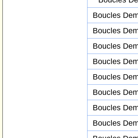
Boucles Dem
Boucles Dem
Boucles Dem
Boucles Dem
Boucles Dem
Boucles Dem
Boucles Dem
Boucles Dem