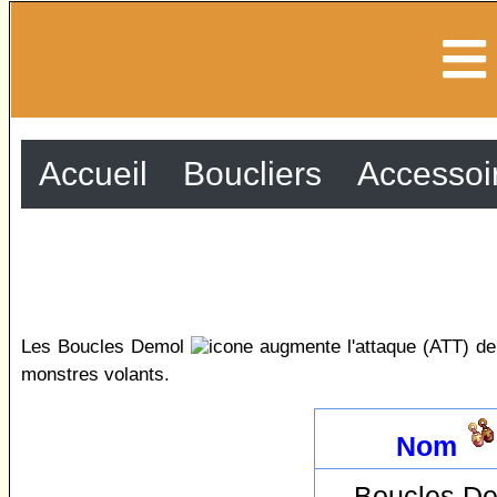
Accueil
Boucliers
Accessoi
Les Boucles Demol
augmente l'attaque (ATT) de 
monstres volants.
Nom
Boucles D