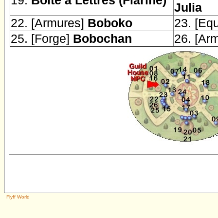
Julia
22. [Armures]
Boboko
23. [Eq
25. [Forge]
Bobochan
26. [Ar
Flyff World