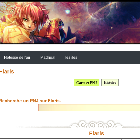
Hotesse de l'air
Madrigal
les îles
Flaris
Histoire
Carte et PNJ
Recherche un PNJ sur Flaris:
Flaris