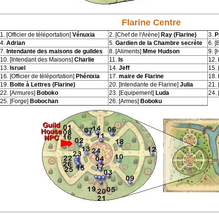
Flarine Centre
1. [Officier de téléportation]
Vénuxia
2. [Chef de l'Arène]
Ray (Flarine)
3.
P
4.
Adrian
5.
Gardien de la Chambre secrète
6. [
7.
Intendante des maisons de guildes
8. [Aliments]
Mme Hudson
9. [
10. [Intendant des Maisons]
Charlie
11.
Is
12.
13.
Isruel
14.
Jeff
15. 
16. [Officier de téléportation]
Phénixia
17.
maire de Flarine
18.
19.
Boite à Lettres (Flarine)
20. [Intendante de Flarine]
Julia
21. 
22. [Armures]
Boboko
23. [Equipement]
Luda
24. 
25. [Forge]
Bobochan
26. [Armes]
Boboku