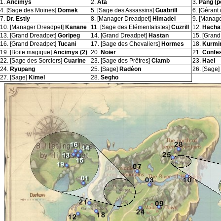
1.
Ancimys
2.
Ata
3.
Pang (p
4. [Sage des Moines]
Domek
5. [Sage des Assassins]
Guabrill
6. [Gérant 
7.
Dr. Estly
8. [Manager Dreadpet]
Himadel
9. [Manag
10. [Manager Dreadpet]
Kanane
11. [Sage des Elémentalistes]
Cuzrill
12.
Hachal
13. [Grand Dreadpet]
Goripeg
14. [Grand Dreadpet]
Hastan
15. [Grand
16. [Grand Dreadpet]
Tucani
17. [Sage des Chevaliers]
Hormes
18.
Kurmi
19. [Boite magique]
Ancimys (2)
20.
Noier
21.
Confes
22. [Sage des Sorciers]
Cuarine
23. [Sage des Prêtres]
Clamb
23.
Hael
24.
Ryupang
25. [Sage]
Radéon
26. [Sage]
27. [Sage]
Kimel
28.
Segho