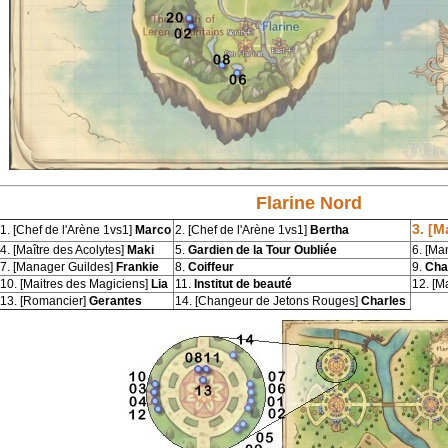
Flarine Nord
3. [M
1. [Chef de l'Arène 1vs1]
Marco
2. [Chef de l'Arène 1vs1]
Bertha
4. [Maître des Acolytes]
Maki
5.
Gardien de la Tour Oubliée
6. [Ma
7. [Manager Guildes]
Frankie
8.
Coiffeur
9.
Cha
10. [Maitres des Magiciens]
Lia
11.
Institut de beauté
12. [M
13. [Romancier]
Gerantes
14. [Changeur de Jetons Rouges]
Charles