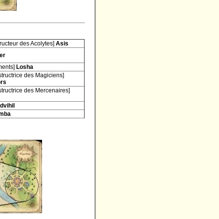
tructeur des Acolytes]
Asis
er
iments]
Losha
nstructrice des Magiciens]
ors
nstructrice des Mercenaires]
dvihil
mba