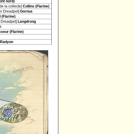
ont nord)
de la collecte]
Collins (Flarine)
er Dreadpet]
Gornus
 (Flarine)
 Dreadpet]
Langdrong
n
seur (Flarine)
Radyon