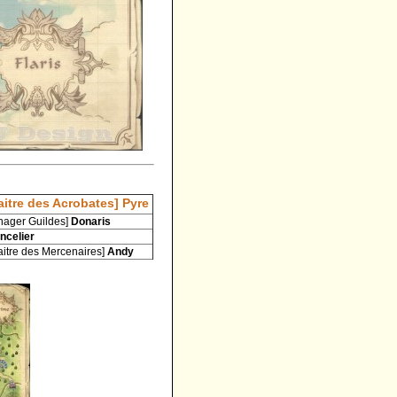
aitre des Acrobates]
Pyre
nager Guildes]
Donaris
ncelier
aitre des Mercenaires]
Andy