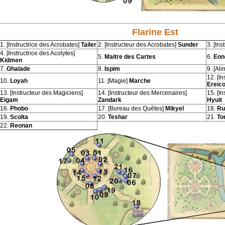
Flarine Est
1. [Instructrice des Acrobates]
Tailer
2. [Instructeur des Acrobates]
Sunder
3. [Ins
4. [Instructrice des Acolytes]
5.
Maitre des Cartes
6.
Eon
Kidmen
7.
Ghalade
8.
Ispim
9. [Al
12. [I
10.
Loyah
11. [Magie]
Marche
Ereic
13. [Instructeur des Magiciens]
14. [Instructeur des Mercenaires]
15. [I
Eigam
Zandark
Hyuit
16.
Phobo
17. [Bureau des Quêtes]
Mikyel
18.
Ru
19.
Scolta
20.
Teshar
21.
To
22.
Reonan