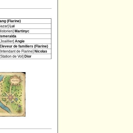
ang (Flarine)
Bazar]
Lui
Historien]
Martinyc
Ismeralda
[Joaillier]
Angie
Eleveur de familiers (Flarine)
[Intendant de Flarine]
Nicolas
[Station de Vol]
Dior