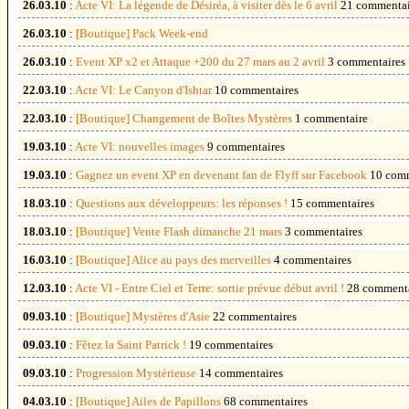
26.03.10
:
Acte VI: La légende de Désiréa, à visiter dès le 6 avril
21 commentai
26.03.10
:
[Boutique] Pack Week-end
26.03.10
:
Event XP x2 et Attaque +200 du 27 mars au 2 avril
3 commentaires
22.03.10
:
Acte VI: Le Canyon d'Ishtar
10 commentaires
22.03.10
:
[Boutique] Changement de Boîtes Mystères
1 commentaire
19.03.10
:
Acte VI: nouvelles images
9 commentaires
19.03.10
:
Gagnez un event XP en devenant fan de Flyff sur Facebook
10 comm
18.03.10
:
Questions aux développeurs: les réponses !
15 commentaires
18.03.10
:
[Boutique] Vente Flash dimanche 21 mars
3 commentaires
16.03.10
:
[Boutique] Alice au pays des merveilles
4 commentaires
12.03.10
:
Acte VI - Entre Ciel et Terre: sortie prévue début avril !
28 commenta
09.03.10
:
[Boutique] Mystères d'Asie
22 commentaires
09.03.10
:
Fêtez la Saint Patrick !
19 commentaires
09.03.10
:
Progression Mystérieuse
14 commentaires
04.03.10
:
[Boutique] Ailes de Papillons
68 commentaires