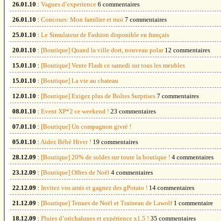
26.01.10
:
Vagues d’experience
6 commentaires
26.01.10
:
Concours: Mon familier et moi
7 commentaires
25.01.10
:
Le Simulateur de Fashion disponible en français
20.01.10
:
[Boutique] Quand la ville dort, nouveau polar
12 commentaires
15.01.10
:
[Boutique] Vente Flash ce samedi sur tous les meubles
15.01.10
:
[Boutique] La vie au chateau
12.01.10
:
[Boutique] Exigez plus de Boîtes Surprises
7 commentaires
08.01.10
:
Event XP*2 ce weekend !
23 commentaires
07.01.10
:
[Boutique] Un compagnon givré !
05.01.10
:
Aidez Bébé Hiver !
19 commentaires
28.12.09
:
[Boutique] 20% de soldes sur toute la boutique !
4 commentaires
23.12.09
:
[Boutique] Offres de Noël
4 commentaires
22.12.09
:
Invitez vos amis et gagnez des gPotato !
14 commentaires
21.12.09
:
[Boutique] Tenues de Noël et Traineau de Lawolf
1 commentaire
18.12.09
:
Pluies d’orichalques et expérience x1.5 !
35 commentaires