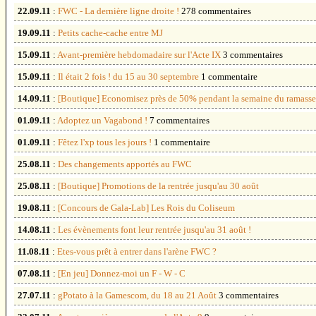
22.09.11
:
FWC - La dernière ligne droite !
278 commentaires
19.09.11
:
Petits cache-cache entre MJ
15.09.11
:
Avant-première hebdomadaire sur l'Acte IX
3 commentaires
15.09.11
:
Il était 2 fois ! du 15 au 30 septembre
1 commentaire
14.09.11
:
[Boutique] Economisez près de 50% pendant la semaine du ramasse
01.09.11
:
Adoptez un Vagabond !
7 commentaires
01.09.11
:
Fêtez l'xp tous les jours !
1 commentaire
25.08.11
:
Des changements apportés au FWC
25.08.11
:
[Boutique] Promotions de la rentrée jusqu'au 30 août
19.08.11
:
[Concours de Gala-Lab] Les Rois du Coliseum
14.08.11
:
Les évènements font leur rentrée jusqu'au 31 août !
11.08.11
:
Etes-vous prêt à entrer dans l'arène FWC ?
07.08.11
:
[En jeu] Donnez-moi un F - W - C
27.07.11
:
gPotato à la Gamescom, du 18 au 21 Août
3 commentaires