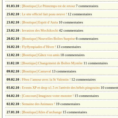
01.03.10
:
[Boutique] Le Printemps est de retour
7 commentaires
25.02.10
:
Le site officiel fait peau neuve !
12 commentaires
23.02.10
:
[Boutique] Esprit d’Azria
10 commentaires
23.02.10
:
Invasion des Mochikochi
42 commentaires
20.02.10
:
[Boutique] Nouvelles Boîtes Surprise
6 commentaires
16.02.10
:
Flyffympiades d’Hiver !
13 commentaires
12.02.10
:
[Boutique] Gâtez vos amis
18 commentaires
11.02.10
:
[Boutique] Changement de Boîtes Mystère
11 commentaires
09.02.10
:
[Boutique] Carnaval
13 commentaires
09.02.10
:
Fêtez l’amour avec la St Valentin !
12 commentaires
05.02.10
:
Events XP et drop x1.5 et l'arrivée des bébés pingouins
10 comment
04.02.10
:
[Concours] Imaginez votre monstre !
15 commentaires
02.02.10
:
Semaine des Animaux !
19 commentaires
27.01.10
:
[Boutique] Ailes d’archange
15 commentaires