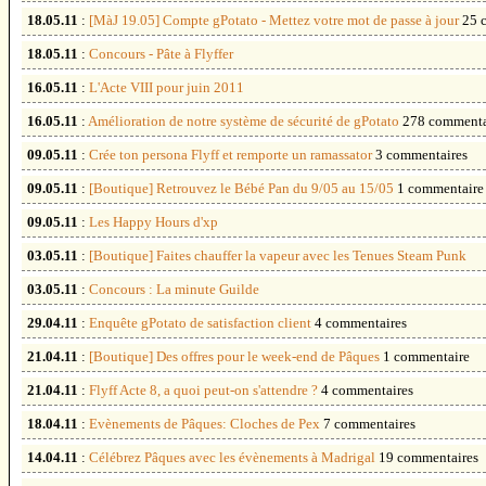
18.05.11
:
[MàJ 19.05] Compte gPotato - Mettez votre mot de passe à jour
25 
18.05.11
:
Concours - Pâte à Flyffer
16.05.11
:
L'Acte VIII pour juin 2011
16.05.11
:
Amélioration de notre système de sécurité de gPotato
278 commenta
09.05.11
:
Crée ton persona Flyff et remporte un ramassator
3 commentaires
09.05.11
:
[Boutique] Retrouvez le Bébé Pan du 9/05 au 15/05
1 commentaire
09.05.11
:
Les Happy Hours d'xp
03.05.11
:
[Boutique] Faites chauffer la vapeur avec les Tenues Steam Punk
03.05.11
:
Concours : La minute Guilde
29.04.11
:
Enquête gPotato de satisfaction client
4 commentaires
21.04.11
:
[Boutique] Des offres pour le week-end de Pâques
1 commentaire
21.04.11
:
Flyff Acte 8, a quoi peut-on s'attendre ?
4 commentaires
18.04.11
:
Evènements de Pâques: Cloches de Pex
7 commentaires
14.04.11
:
Célébrez Pâques avec les évènements à Madrigal
19 commentaires