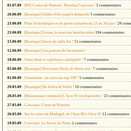
01.07.09
:
[RP] Contes de Piraterie: Résultat Concours !
5 commentaires
26.06.09
:
[Boutique] Soldes d'été jusqu'à dimanche
5 commentaires
23.06.09
:
Pluie d'orichalques et de pierres lunaires du 23 au 30 juin !
29 comm
23.06.09
:
[Boutique] E-rons, le nouveau familier robot
194 commentaires
15.06.09
:
[Boutique] Envie de sable fin ?
11 commentaires
12.06.09
:
[Boutique] Les potions de l'aventurier !
10.06.09
:
Vente flash et expérience multipliée !
7 commentaires
05.06.09
:
[Boutique] Nouveaux Packs de Week-end !
7 commentaires
02.06.09
:
Classement: un nouveau top 100 !
5 commentaires
29.05.09
:
[Boutique] De droles de bébés !
10 commentaires
28.05.09
:
[Maintenance terminée] L'Acte IV est disponible !
23 commentaires
27.05.09
:
Concours: Conte de Piraterie
26.05.09
:
Sur les terres de Madrigal, de l'Acte III à l'Acte IV
12 commentaires
19.05.09
:
Concours: Le Secret du Pirate
2 commentaires