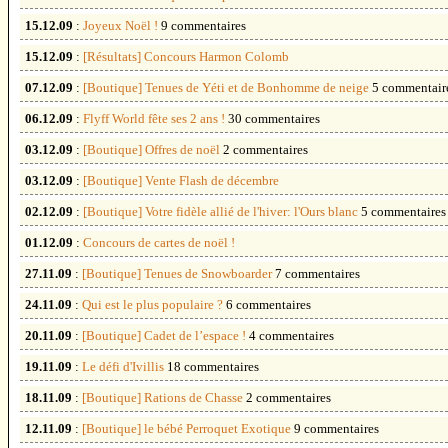
15.12.09
:
Joyeux Noël !
9 commentaires
15.12.09
:
[Résultats] Concours Harmon Colomb
07.12.09
:
[Boutique] Tenues de Yéti et de Bonhomme de neige
5 commentair
06.12.09
:
Flyff World fête ses 2 ans !
30 commentaires
03.12.09
:
[Boutique] Offres de noël
2 commentaires
03.12.09
:
[Boutique] Vente Flash de décembre
02.12.09
:
[Boutique] Votre fidèle allié de l'hiver: l'Ours blanc
5 commentaires
01.12.09
:
Concours de cartes de noël !
27.11.09
:
[Boutique] Tenues de Snowboarder
7 commentaires
24.11.09
:
Qui est le plus populaire ?
6 commentaires
20.11.09
:
[Boutique] Cadet de l’espace !
4 commentaires
19.11.09
:
Le défi d'Ivillis
18 commentaires
18.11.09
:
[Boutique] Rations de Chasse
2 commentaires
12.11.09
:
[Boutique] le bébé Perroquet Exotique
9 commentaires