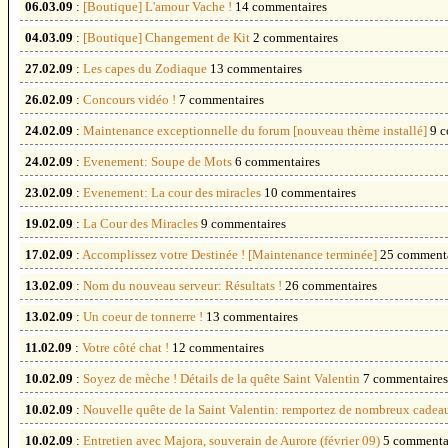
06.03.09
:
[Boutique] L'amour Vache !
14 commentaires
04.03.09
:
[Boutique] Changement de Kit
2 commentaires
27.02.09
:
Les capes du Zodiaque
13 commentaires
26.02.09
:
Concours vidéo !
7 commentaires
24.02.09
:
Maintenance exceptionnelle du forum [nouveau thème installé]
9 
24.02.09
:
Evenement: Soupe de Mots
6 commentaires
23.02.09
:
Evenement: La cour des miracles
10 commentaires
19.02.09
:
La Cour des Miracles
9 commentaires
17.02.09
:
Accomplissez votre Destinée ! [Maintenance terminée]
25 commenta
13.02.09
:
Nom du nouveau serveur: Résultats !
26 commentaires
13.02.09
:
Un coeur de tonnerre !
13 commentaires
11.02.09
:
Votre côté chat !
12 commentaires
10.02.09
:
Soyez de mèche ! Détails de la quête Saint Valentin
7 commentaires
10.02.09
:
Nouvelle quête de la Saint Valentin: remportez de nombreux cadea
10.02.09
:
Entretien avec Majora, souverain de Aurore (février 09)
5 commenta