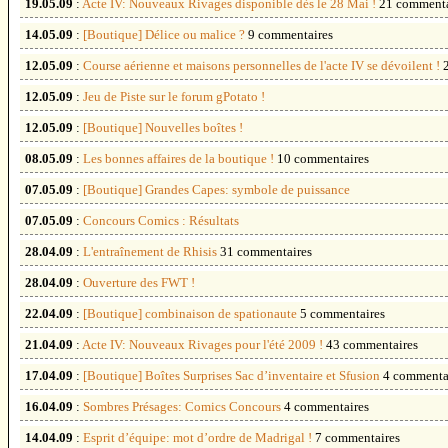
19.05.09
:
Acte IV: Nouveaux Rivages disponible dès le 28 Mai !
21 commenta
14.05.09
:
[Boutique] Délice ou malice ?
9 commentaires
12.05.09
:
Course aérienne et maisons personnelles de l'acte IV se dévoilent !
12.05.09
:
Jeu de Piste sur le forum gPotato !
12.05.09
:
[Boutique] Nouvelles boîtes !
08.05.09
:
Les bonnes affaires de la boutique !
10 commentaires
07.05.09
:
[Boutique] Grandes Capes: symbole de puissance
07.05.09
:
Concours Comics : Résultats
28.04.09
:
L'entraînement de Rhisis
31 commentaires
28.04.09
:
Ouverture des FWT !
22.04.09
:
[Boutique] combinaison de spationaute
5 commentaires
21.04.09
:
Acte IV: Nouveaux Rivages pour l'été 2009 !
43 commentaires
17.04.09
:
[Boutique] Boîtes Surprises Sac d’inventaire et Sfusion
4 commenta
16.04.09
:
Sombres Présages: Comics Concours
4 commentaires
14.04.09
:
Esprit d’équipe: mot d’ordre de Madrigal !
7 commentaires