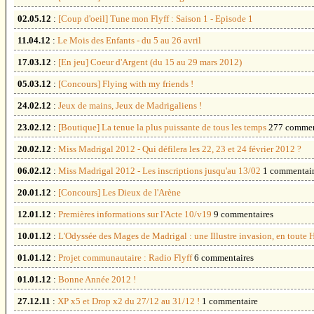
02.05.12
:
[Coup d'oeil] Tune mon Flyff : Saison 1 - Episode 1
11.04.12
:
Le Mois des Enfants - du 5 au 26 avril
17.03.12
:
[En jeu] Coeur d'Argent (du 15 au 29 mars 2012)
05.03.12
:
[Concours] Flying with my friends !
24.02.12
:
Jeux de mains, Jeux de Madrigaliens !
23.02.12
:
[Boutique] La tenue la plus puissante de tous les temps
277 commen
20.02.12
:
Miss Madrigal 2012 - Qui défilera les 22, 23 et 24 février 2012 ?
06.02.12
:
Miss Madrigal 2012 - Les inscriptions jusqu'au 13/02
1 commentai
20.01.12
:
[Concours] Les Dieux de l'Arène
12.01.12
:
Premières informations sur l'Acte 10/v19
9 commentaires
10.01.12
:
L'Odyssée des Mages de Madrigal : une Illustre invasion, en toute
01.01.12
:
Projet communautaire : Radio Flyff
6 commentaires
01.01.12
:
Bonne Année 2012 !
27.12.11
:
XP x5 et Drop x2 du 27/12 au 31/12 !
1 commentaire