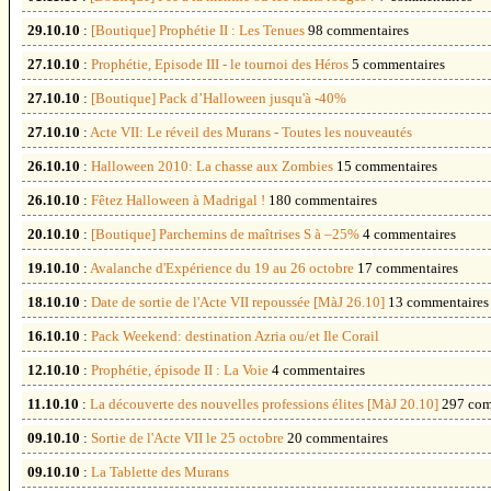
29.10.10
:
[Boutique] Prophétie II : Les Tenues
98 commentaires
27.10.10
:
Prophétie, Episode III - le tournoi des Héros
5 commentaires
27.10.10
:
[Boutique] Pack d’Halloween jusqu'à -40%
27.10.10
:
Acte VII: Le réveil des Murans - Toutes les nouveautés
26.10.10
:
Halloween 2010: La chasse aux Zombies
15 commentaires
26.10.10
:
Fêtez Halloween à Madrigal !
180 commentaires
20.10.10
:
[Boutique] Parchemins de maîtrises S à –25%
4 commentaires
19.10.10
:
Avalanche d'Expérience du 19 au 26 octobre
17 commentaires
18.10.10
:
Date de sortie de l'Acte VII repoussée [MàJ 26.10]
13 commentaires
16.10.10
:
Pack Weekend: destination Azria ou/et Ile Corail
12.10.10
:
Prophétie, épisode II : La Voie
4 commentaires
11.10.10
:
La découverte des nouvelles professions élites [MàJ 20.10]
297 com
09.10.10
:
Sortie de l'Acte VII le 25 octobre
20 commentaires
09.10.10
:
La Tablette des Murans