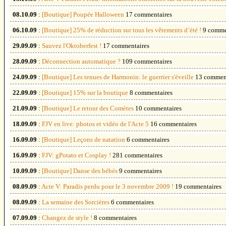
08.10.09
:
[Boutique] Poupée Halloween
17 commentaires
06.10.09
:
[Boutique] 25% de réduction sur tous les vêtements d’été !
9 comme
29.09.09
:
Sauvez l'Oktoberfest !
17 commentaires
28.09.09
:
Déconnection automatique ?
109 commentaires
24.09.09
:
[Boutique] Les tenues de Harmonin: le guerrier s'éveille
13 commen
22.09.09
:
[Boutique] 15% sur la boutique
8 commentaires
21.09.09
:
[Boutique] Le retour des Comètes
10 commentaires
18.09.09
:
FJV en live: photos et vidéo de l'Acte 5
16 commentaires
16.09.09
:
[Boutique] Leçons de natation
6 commentaires
16.09.09
:
FJV: gPotato et Cosplay !
281 commentaires
10.09.09
:
[Boutique] Danse des bébés
9 commentaires
08.09.09
:
Acte V: Paradis perdu pour le 3 novembre 2009 !
19 commentaires
08.09.09
:
La semaine des Sorcières
6 commentaires
07.09.09
:
Changez de style !
8 commentaires