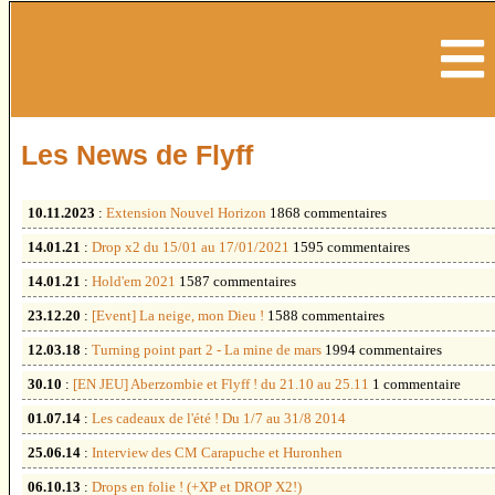
Les News de Flyff
10.11.2023
:
Extension Nouvel Horizon
1868 commentaires
14.01.21
:
Drop x2 du 15/01 au 17/01/2021
1595 commentaires
14.01.21
:
Hold'em 2021
1587 commentaires
23.12.20
:
[Event] La neige, mon Dieu !
1588 commentaires
12.03.18
:
Turning point part 2 - La mine de mars
1994 commentaires
30.10
:
[EN JEU] Aberzombie et Flyff ! du 21.10 au 25.11
1 commentaire
01.07.14
:
Les cadeaux de l'été ! Du 1/7 au 31/8 2014
25.06.14
:
Interview des CM Carapuche et Huronhen
06.10.13
:
Drops en folie ! (+XP et DROP X2!)