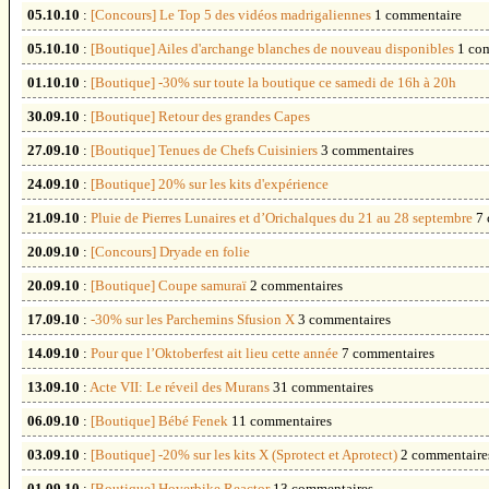
05.10.10
:
[Concours] Le Top 5 des vidéos madrigaliennes
1 commentaire
05.10.10
:
[Boutique] Ailes d'archange blanches de nouveau disponibles
1 co
01.10.10
:
[Boutique] -30% sur toute la boutique ce samedi de 16h à 20h
30.09.10
:
[Boutique] Retour des grandes Capes
27.09.10
:
[Boutique] Tenues de Chefs Cuisiniers
3 commentaires
24.09.10
:
[Boutique] 20% sur les kits d'expérience
21.09.10
:
Pluie de Pierres Lunaires et d’Orichalques du 21 au 28 septembre
7
20.09.10
:
[Concours] Dryade en folie
20.09.10
:
[Boutique] Coupe samuraï
2 commentaires
17.09.10
:
-30% sur les Parchemins Sfusion X
3 commentaires
14.09.10
:
Pour que l’Oktoberfest ait lieu cette année
7 commentaires
13.09.10
:
Acte VII: Le réveil des Murans
31 commentaires
06.09.10
:
[Boutique] Bébé Fenek
11 commentaires
03.09.10
:
[Boutique] -20% sur les kits X (Sprotect et Aprotect)
2 commentaire