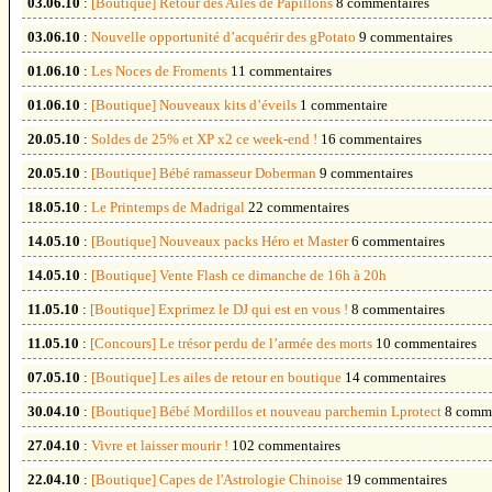
03.06.10
:
[Boutique] Retour des Ailes de Papillons
8 commentaires
03.06.10
:
Nouvelle opportunité d’acquérir des gPotato
9 commentaires
01.06.10
:
Les Noces de Froments
11 commentaires
01.06.10
:
[Boutique] Nouveaux kits d’éveils
1 commentaire
20.05.10
:
Soldes de 25% et XP x2 ce week-end !
16 commentaires
20.05.10
:
[Boutique] Bébé ramasseur Doberman
9 commentaires
18.05.10
:
Le Printemps de Madrigal
22 commentaires
14.05.10
:
[Boutique] Nouveaux packs Héro et Master
6 commentaires
14.05.10
:
[Boutique] Vente Flash ce dimanche de 16h à 20h
11.05.10
:
[Boutique] Exprimez le DJ qui est en vous !
8 commentaires
11.05.10
:
[Concours] Le trésor perdu de l’armée des morts
10 commentaires
07.05.10
:
[Boutique] Les ailes de retour en boutique
14 commentaires
30.04.10
:
[Boutique] Bébé Mordillos et nouveau parchemin Lprotect
8 comme
27.04.10
:
Vivre et laisser mourir !
102 commentaires
22.04.10
:
[Boutique] Capes de l'Astrologie Chinoise
19 commentaires