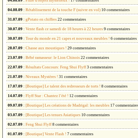
04.08.09
:
Pluie d'objets mystérieux !
17 commentaires
04.08.09
:
Rétablissement de la touche F (suivre en vol)
10 commentaires
31.07.09
:
gPotato en chiffres
22 commentaires
30.07.09
:
Vente flash ce samedi de 18 heures à 22 heures
9 commentaires
30.07.09
:
Tour du monde en 21 capes et nouveaux meubles !
6 commentaires
28.07.09
:
Chasse aux moustiques !
29 commentaires
23.07.09
:
Bébé ramasseur: le Lion Chinois
22 commentaires
22.07.09
:
Résultats Concours: Feng Shui Flyff
3 commentaires
21.07.09
:
Niveaux Mystères !
31 commentaires
17.07.09
:
[Boutique] Le talent des redresseurs de torts !
8 commentaires
14.07.09
:
Flyff Star : Chantez l’été !
12 commentaires
09.07.09
:
[Boutique] Les créations de Madrigal: les meubles
17 commentaire
03.07.09
:
[Boutique] Les tenues Asiatiques
10 commentaires
02.07.09
:
Feng Shui Flyff
8 commentaires
01.07.09
:
[Boutique] Vente Flash !
7 commentaires