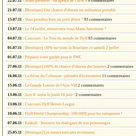
22.07.11
:
Avant-première : un aperçu de l'Acte 9
9 commentaires
21.07.11
:
[Boutique] Une chance d'obtenir un ordinateur portable
15.07.11
:
Vous peindrez bien un petit désert ?
93 commentaires
13.07.11
:
Le 14 juillet, retrouverez-vous Marie Antoinette ?
04.07.11
:
Concours : Le Tour du monde de Flyff
93 commentaires
01.07.11
:
[Boutique] -30% sur toute la Boutique ce samedi 2 juillet
01.07.11
:
Préparez votre guilde pour le FWC
27.06.11
:
[Boutique] 100% de chance d'obtenir des lunettes
2 commentaires
16.06.11
:
La fièvre du Coliseum : pléiades d'évènements
11 commentaires
15.06.11
:
La Grande Loterie de l'Acte VIII
2 commentaires
13.06.11
:
Acte 8: sortie le jeudi 16 juin !
2 commentaires
13.06.11
:
Concours Flyff Heroes League
10.06.11
:
Flyff World Championship: 100.000$ pour les vainqueurs !
07.06.11
:
Keskidi : Inventez les dialogues de nos personnages
25.05.11
:
[Boutique] Les tenues estivales reviennent