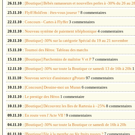
26.11.10
:
[Boutique] Bébés ramasseurs et nouvelles perles à -30% du 26 au 2
25.11.10
:
Flyff Hold'em : êtes-vous joueur ?
8 commentaires
22.11.10
:
Concours - Cartes à Flyffer
3 commentaires
20.11.10
:
Nouveau système de paiement téléphonique
4 commentaires
20.11.10
:
[Boutique] -30% sur la catégorie Spécial du 19 au 21 novembre
15.11.10
:
Tournoi des Héros: Tableau des matchs
15.11.10
:
[Boutique] Parchemins de maîtrise V et P
7 commentaires
12.11.10
:
[Boutique] -30% sur toute la Boutique ce samedi 13 de 16h à 20h
1
11.11.10
:
Nouveau service d'assistance gPotato
97 commentaires
10.11.10
:
[Concours] Dessine-moi un Muran
6 commentaires
10.11.10
:
Le prestige des Héros
1 commentaire
10.11.10
:
[Boutique] Découvrez les Iles de Rartesia à –25%
8 commentaires
09.11.10
:
En route vers l’Acte VII !
9 commentaires
04.11.10
:
[Boutique] -30% sur toute la Boutique ce samedi de 16h à 20h
01.11.10
:
[Boutique] Fée à la menthe ou fée fruits rouges ?
7 commentaires