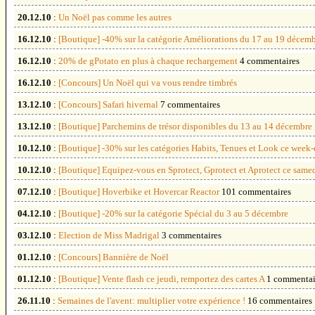
20.12.10
:
Un Noël pas comme les autres
16.12.10
:
[Boutique] -40% sur la catégorie Améliorations du 17 au 19 décem
16.12.10
:
20% de gPotato en plus à chaque rechargement
4 commentaires
16.12.10
:
[Concours] Un Noël qui va vous rendre timbrés
13.12.10
:
[Concours] Safari hivernal
7 commentaires
13.12.10
:
[Boutique] Parchemins de trésor disponibles du 13 au 14 décembre
10.12.10
:
[Boutique] -30% sur les catégories Habits, Tenues et Look ce week
10.12.10
:
[Boutique] Equipez-vous en Sprotect, Gprotect et Aprotect ce same
07.12.10
:
[Boutique] Hoverbike et Hovercar Reactor
101 commentaires
04.12.10
:
[Boutique] -20% sur la catégorie Spécial du 3 au 5 décembre
03.12.10
:
Election de Miss Madrigal
3 commentaires
01.12.10
:
[Concours] Bannière de Noël
01.12.10
:
[Boutique] Vente flash ce jeudi, remportez des cartes A
1 commentai
26.11.10
:
Semaines de l'avent: multiplier votre expérience !
16 commentaires