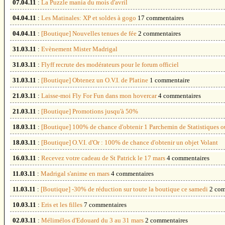
07.04.11
:
La Puzzle mania du mois d'avril
04.04.11
:
Les Matinales: XP et soldes à gogo
17 commentaires
04.04.11
:
[Boutique] Nouvelles tenues de fée
2 commentaires
31.03.11
:
Evènement Mister Madrigal
31.03.11
:
Flyff recrute des modérateurs pour le forum officiel
31.03.11
:
[Boutique] Obtenez un O.V.I. de Platine
1 commentaire
21.03.11
:
Laisse-moi Fly For Fun dans mon hovercar
4 commentaires
21.03.11
:
[Boutique] Promotions jusqu'à 50%
18.03.11
:
[Boutique] 100% de chance d'obtenir 1 Parchemin de Statistiques
18.03.11
:
[Boutique] O.V.I. d'Or : 100% de chance d'obtenir un objet Volant
16.03.11
:
Recevez votre cadeau de St Patrick le 17 mars
4 commentaires
11.03.11
:
Madrigal s'anime en mars
4 commentaires
11.03.11
:
[Boutique] -30% de réduction sur toute la boutique ce samedi
2 com
10.03.11
:
Eris et les filles
7 commentaires
02.03.11
:
Mélimélos d'Edouard du 3 au 31 mars
2 commentaires