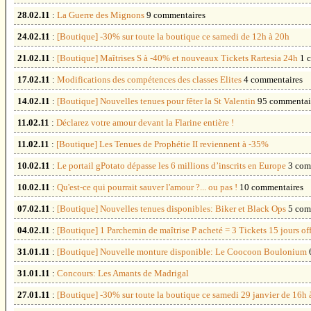
28.02.11
:
La Guerre des Mignons
9 commentaires
24.02.11
:
[Boutique] -30% sur toute la boutique ce samedi de 12h à 20h
21.02.11
:
[Boutique] Maîtrises S à -40% et nouveaux Tickets Rartesia 24h
1 
17.02.11
:
Modifications des compétences des classes Elites
4 commentaires
14.02.11
:
[Boutique] Nouvelles tenues pour fêter la St Valentin
95 commentai
11.02.11
:
Déclarez votre amour devant la Flarine entière !
11.02.11
:
[Boutique] Les Tenues de Prophétie II reviennent à -35%
10.02.11
:
Le portail gPotato dépasse les 6 millions d’inscrits en Europe
3 com
10.02.11
:
Qu'est-ce qui pourrait sauver l'amour ?... ou pas !
10 commentaires
07.02.11
:
[Boutique] Nouvelles tenues disponibles: Biker et Black Ops
5 com
04.02.11
:
[Boutique] 1 Parchemin de maîtrise P acheté = 3 Tickets 15 jours off
31.01.11
:
[Boutique] Nouvelle monture disponible: Le Coocoon Boulonium
31.01.11
:
Concours: Les Amants de Madrigal
27.01.11
:
[Boutique] -30% sur toute la boutique ce samedi 29 janvier de 16h 