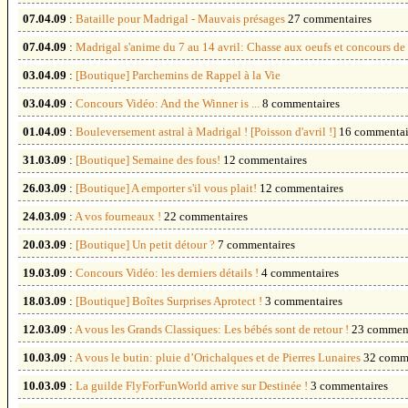
07.04.09
:
Bataille pour Madrigal - Mauvais présages
27 commentaires
07.04.09
:
Madrigal s'anime du 7 au 14 avril: Chasse aux oeufs et concours de 
03.04.09
:
[Boutique] Parchemins de Rappel à la Vie
03.04.09
:
Concours Vidéo: And the Winner is ...
8 commentaires
01.04.09
:
Bouleversement astral à Madrigal ! [Poisson d'avril !]
16 commentai
31.03.09
:
[Boutique] Semaine des fous!
12 commentaires
26.03.09
:
[Boutique] A emporter s'il vous plait!
12 commentaires
24.03.09
:
A vos fourneaux !
22 commentaires
20.03.09
:
[Boutique] Un petit détour ?
7 commentaires
19.03.09
:
Concours Vidéo: les derniers détails !
4 commentaires
18.03.09
:
[Boutique] Boîtes Surprises Aprotect !
3 commentaires
12.03.09
:
A vous les Grands Classiques: Les bébés sont de retour !
23 comment
10.03.09
:
A vous le butin: pluie d’Orichalques et de Pierres Lunaires
32 comm
10.03.09
:
La guilde FlyForFunWorld arrive sur Destinée !
3 commentaires