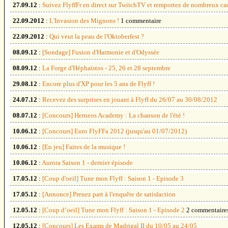
27.09.12
:
Suivez FlyffFr en direct sur TwitchTV et remportez de nombreux c
22.09.2012
:
L'Invasion des Mignons !
1 commentaire
22.09.2012
:
Qui veut la peau de l'Oktoberfest ?
08.09.12
:
[Sondage] Fusion d'Harmonie et d'Odyssée
08.09.12
:
La Forge d'Héphaïstos - 25, 26 et 28 septembre
29.08.12
:
Encore plus d'XP pour les 5 ans de Flyff !
24.07.12
:
Recevez des surprises en jouant à Flyff du 26/07 au 30/08/2012
08.07.12
:
[Concours] Herneos Academy : La chanson de l'été !
10.06.12
:
[Concours] Euro FlyFFa 2012 (jusqu'au 01/07/2012)
10.06.12
:
[En jeu] Faites de la musique !
10.06.12
:
Aurora Saison 1 - dernier épisode
17.05.12
:
[Coup d'oeil] Tune mon Flyff : Saison 1 - Episode 3
17.05.12
:
[Annonce] Prenez part à l'enquête de satisfaction
12.05.12
:
[Coup d’oeil] Tune mon Flyff : Saison 1 - Episode 2
2 commentaire
12.05.12
:
[Concours] Les Exams de Madrigal II du 10/05 au 24/05