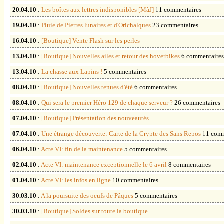
20.04.10
:
Les boîtes aux lettres indisponibles [MàJ]
11 commentaires
19.04.10
:
Pluie de Pierres lunaires et d'Orichalques
23 commentaires
16.04.10
:
[Boutique] Vente Flash sur les perles
13.04.10
:
[Boutique] Nouvelles ailes et retour des hoverbikes
6 commentaires
13.04.10
:
La chasse aux Lapins !
5 commentaires
08.04.10
:
[Boutique] Nouvelles tenues d'été
6 commentaires
08.04.10
:
Qui sera le premier Héro 129 de chaque serveur ?
26 commentaires
07.04.10
:
[Boutique] Présentation des nouveautés
07.04.10
:
Une étrange découverte: Carte de la Crypte des Sans Repos
11 comm
06.04.10
:
Acte VI: fin de la maintenance
5 commentaires
02.04.10
:
Acte VI: maintenance exceptionnelle le 6 avril
8 commentaires
01.04.10
:
Acte VI: les infos en ligne
10 commentaires
30.03.10
:
A la poursuite des oeufs de Pâques
5 commentaires
30.03.10
:
[Boutique] Soldes sur toute la boutique