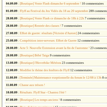
04.09.09
:
[Boutique] Vente Flash dimanche 6 septembre !
10 commentaires
01.09.09
:
Flyff au Festival du Jeu Vidéo du 18 au 20 septembre
289 commenta
28.08.09
:
[Boutique] Vente Flash ce dimanche de 18h à 22h
7 commentaires
28.08.09
:
[Boutique] Rentrée des classes !
7 commentaires
27.08.09
:
Effort de guerre: résultats [Victoire d'Aurore]
24 commentaires
25.08.09
:
Compétition inter-serveurs: Effort de Guerre
12 commentaires
20.08.09
:
Acte 5: Nouvelle Extension avant la fin de l'automne !
23 commenta
20.08.09
:
[Boutique] Bébé Taiga
9 commentaires
13.08.09
:
[Boutique] l'Hoverbike Météora
23 commentaires
12.08.09
:
Modifier le thème des fenêtres de Flyff
12 commentaires
11.08.09
:
[Terminée] Maintenance exeptionnelle du forum le 12/08 à 13h
8 c
11.08.09
:
Chasse aux trésors !
10.08.09
:
Résultats: Flyff Star - Chantez l'été !
07.08.09
:
[Boutique] Les temps anciens !
8 commentaires