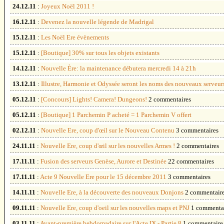
24.12.11
:
Joyeux Noël 2011 !
16.12.11
:
Devenez la nouvelle légende de Madrigal
15.12.11
:
Les Noël Ere évènements
15.12.11
:
[Boutique] 30% sur tous les objets existants
14.12.11
:
Nouvelle Ère: la maintenance débutera mercredi 14 à 21h
13.12.11
:
Illustre, Harmonie et Odyssée seront les noms des nouveaux serveur
05.12.11
:
[Concours] Lights! Camera! Dungeons!
2 commentaires
05.12.11
:
[Boutique] 1 Parchemin P acheté = 1 Parchemin V offert
02.12.11
:
Nouvelle Ere, coup d'œil sur le Nouveau Contenu
3 commentaires
24.11.11
:
Nouvelle Ere, coup d'œil sur les nouvelles Armes !
2 commentaires
17.11.11
:
Fusion des serveurs Genèse, Aurore et Destinée
22 commentaires
17.11.11
:
Acte 9 Nouvelle Ere pour le 15 décembre 2011
3 commentaires
14.11.11
:
Nouvelle Ere, à la découverte des nouveaux Donjons
2 commentair
09.11.11
:
Nouvelle Ere, coup d'oeil sur les nouvelles maps et PNJ
1 commenta
03.11.11
:
Avant-première hebdomadaire sur l'Acte IX - Partie 8
1 commentaire