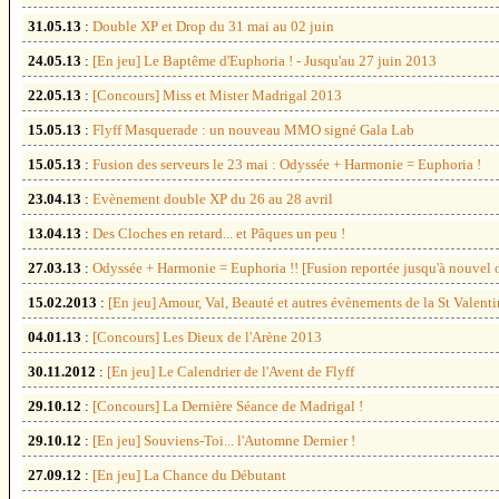
31.05.13
:
Double XP et Drop du 31 mai au 02 juin
24.05.13
:
[En jeu] Le Baptême d'Euphoria ! - Jusqu'au 27 juin 2013
22.05.13
:
[Concours] Miss et Mister Madrigal 2013
15.05.13
:
Flyff Masquerade : un nouveau MMO signé Gala Lab
15.05.13
:
Fusion des serveurs le 23 mai : Odyssée + Harmonie = Euphoria !
23.04.13
:
Evènement double XP du 26 au 28 avril
13.04.13
:
Des Cloches en retard... et Pâques un peu !
27.03.13
:
Odyssée + Harmonie = Euphoria !! [Fusion reportée jusqu'à nouvel 
15.02.2013
:
[En jeu] Amour, Val, Beauté et autres évènements de la St Valenti
04.01.13
:
[Concours] Les Dieux de l'Arène 2013
30.11.2012
:
[En jeu] Le Calendrier de l'Avent de Flyff
29.10.12
:
[Concours] La Dernière Séance de Madrigal !
29.10.12
:
[En jeu] Souviens-Toi... l'Automne Dernier !
27.09.12
:
[En jeu] La Chance du Débutant