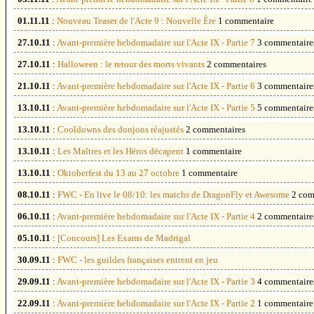
01.11.11
:
Nouveau Teaser de l'Acte 9 : Nouvelle Ère
1 commentaire
27.10.11
:
Avant-première hebdomadaire sur l'Acte IX - Partie 7
3 commentaire
27.10.11
:
Halloween : le retour des morts vivants
2 commentaires
21.10.11
:
Avant-première hebdomadaire sur l'Acte IX - Partie 6
3 commentaire
13.10.11
:
Avant-première hebdomadaire sur l'Acte IX - Partie 5
5 commentaire
13.10.11
:
Cooldowns des donjons réajustés
2 commentaires
13.10.11
:
Les Maîtres et les Héros décapent
1 commentaire
13.10.11
:
Oktoberfest du 13 au 27 octobre
1 commentaire
08.10.11
:
FWC - En live le 08/10: les matchs de DragonFly et Awesome
2 com
06.10.11
:
Avant-première hebdomadaire sur l'Acte IX - Partie 4
2 commentaire
05.10.11
:
[Concours] Les Exams de Madrigal
30.09.11
:
FWC - les guildes françaises entrent en jeu
29.09.11
:
Avant-première hebdomadaire sur l'Acte IX - Partie 3
4 commentaire
22.09.11
:
Avant-première hebdomadaire sur l'Acte IX - Partie 2
1 commentaire