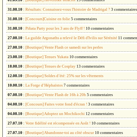
01.09.10
:
[Boutique] Hoverbike Reactor
13 commentaires
31.08.10
:
Résultats: Connaissez-vous l'histoire de Madrigal ?
3 commentaires
31.08.10
:
[Concours]Cuisine en folie
5 commentaires
31.08.10
:
Piñata Party pour les 3 ans de Flyff !
10 commentaires
27.08.10
:
La guilde Argonaths a relevé le Défi d'Ivilis sur Sérénité
11 comment
27.08.10
:
[Boutique] Vente Flash ce samedi sur les perles
23.08.10
:
[Boutique] Tenues Yukata
10 commentaires
18.08.10
:
[Boutique] Tenues de Cosplay
13 commentaires
12.08.10
:
[Boutique] Soldes d’été: 25% sur les vêtements
10.08.10
:
La Forge d’Héphaïstos
7 commentaires
07.08.10
:
[Boutique] Vente Flash de 16h à 20h
5 commentaires
04.08.10
:
[Concours] Faites votre fond d'écran !
3 commentaires
04.08.10
:
[Boutique] Adoptez un Mochikochi
12 commentaires
27.07.10
:
Votre fidélité est récompensée en Août !
10 commentaires
27.07.10
:
[Boutique] Abandonne-toi au côté obscur
10 commentaires