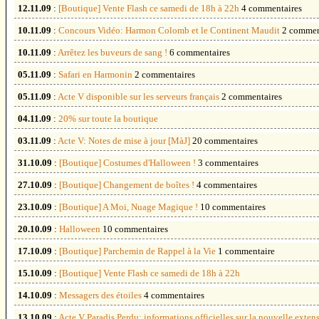
12.11.09
:
[Boutique] Vente Flash ce samedi de 18h à 22h
4 commentaires
10.11.09
:
Concours Vidéo: Harmon Colomb et le Continent Maudit
2 commen
10.11.09
:
Arrêtez les buveurs de sang !
6 commentaires
05.11.09
:
Safari en Harmonin
2 commentaires
05.11.09
:
Acte V disponible sur les serveurs français
2 commentaires
04.11.09
:
20% sur toute la boutique
03.11.09
:
Acte V: Notes de mise à jour [MàJ]
20 commentaires
31.10.09
:
[Boutique] Costumes d'Halloween !
3 commentaires
27.10.09
:
[Boutique] Changement de boîtes !
4 commentaires
23.10.09
:
[Boutique] A Moi, Nuage Magique !
10 commentaires
20.10.09
:
Halloween
10 commentaires
17.10.09
:
[Boutique] Parchemin de Rappel à la Vie
1 commentaire
15.10.09
:
[Boutique] Vente Flash ce samedi de 18h à 22h
14.10.09
:
Messagers des étoiles
4 commentaires
13.10.09
:
Acte V Paradis Perdu: informations officielles sur la nouvelle exten