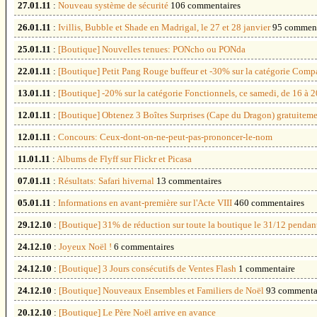
27.01.11
:
Nouveau système de sécurité
106 commentaires
26.01.11
:
Ivillis, Bubble et Shade en Madrigal, le 27 et 28 janvier
95 comment
25.01.11
:
[Boutique] Nouvelles tenues: PONcho ou PONda
22.01.11
:
[Boutique] Petit Pang Rouge buffeur et -30% sur la catégorie Com
13.01.11
:
[Boutique] -20% sur la catégorie Fonctionnels, ce samedi, de 16 à 
12.01.11
:
[Boutique] Obtenez 3 Boîtes Surprises (Cape du Dragon) gratuiteme
12.01.11
:
Concours: Ceux-dont-on-ne-peut-pas-prononcer-le-nom
11.01.11
:
Albums de Flyff sur Flickr et Picasa
07.01.11
:
Résultats: Safari hivernal
13 commentaires
05.01.11
:
Informations en avant-première sur l'Acte VIII
460 commentaires
29.12.10
:
[Boutique] 31% de réduction sur toute la boutique le 31/12 pendan
24.12.10
:
Joyeux Noël !
6 commentaires
24.12.10
:
[Boutique] 3 Jours consécutifs de Ventes Flash
1 commentaire
24.12.10
:
[Boutique] Nouveaux Ensembles et Familiers de Noël
93 commenta
20.12.10
:
[Boutique] Le Père Noël arrive en avance